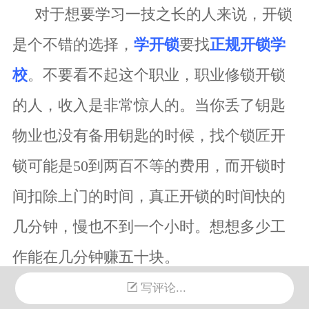
对于想要学习一技之长的人来说，开锁
是个不错的选择，
学开锁
要找
正规开锁学
校
。不要看不起这个职业，职业修锁开锁
的人，收入是非常惊人的。当你丢了钥匙
物业也没有备用钥匙的时候，找个锁匠开
锁可能是50到两百不等的费用，而开锁时
间扣除上门的时间，真正开锁的时间快的
几分钟，慢也不到一个小时。想想多少工
作能在几分钟赚五十块。
写评论...