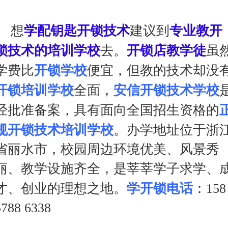
想
学配钥匙开锁技术
建议到
专业教开
锁技术的培训学校
去。
开锁店教学徒
虽
学费比
开锁学校
便宜，但教的技术却没
开锁培训学校
全面，
安信开锁技术学校
经批准备案，具有面向全国招生资格的
规开锁技术培训学校
。
办学地址位于浙
省丽水市，校园
周边
环境优美、风景秀
丽、教学设施齐全，是莘莘学子求学、
才、创业的理想之地。
学开锁电话
：158
5788 6338